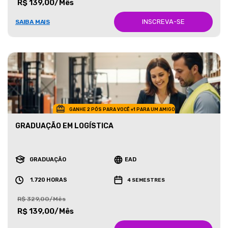
R$ 139,00/Mês
INSCREVA-SE
SAIBA MAIS
GANHE 2 PÓS PARA VOCÊ +1 PARA UM AMIGO
GRADUAÇÃO EM LOGÍSTICA
GRADUAÇÃO
EAD
1.720 HORAS
4 SEMESTRES
R$ 329,00/Mês
R$ 139,00/Mês