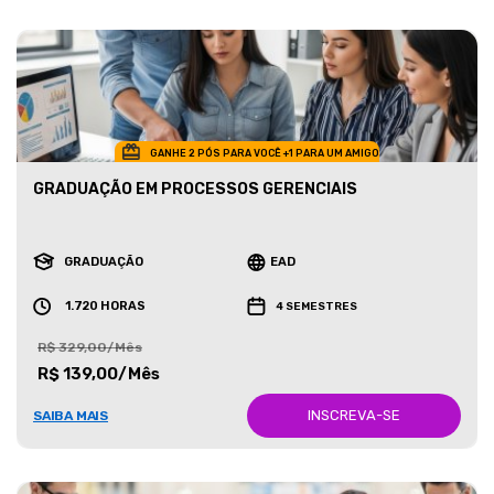
GANHE 2 PÓS PARA VOCÊ +1 PARA UM AMIGO
GRADUAÇÃO EM PROCESSOS GERENCIAIS
GRADUAÇÃO
EAD
1.720 HORAS
4 SEMESTRES
R$ 329,00/Mês
R$ 139,00/Mês
INSCREVA-SE
SAIBA MAIS