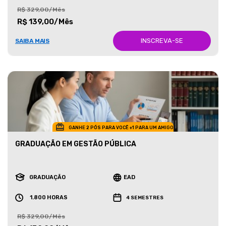
R$ 329,00/Mês
R$ 139,00/Mês
INSCREVA-SE
SAIBA MAIS
GANHE 2 PÓS PARA VOCÊ +1 PARA UM AMIGO
GRADUAÇÃO EM GESTÃO PÚBLICA
GRADUAÇÃO
EAD
1.800 HORAS
4 SEMESTRES
R$ 329,00/Mês