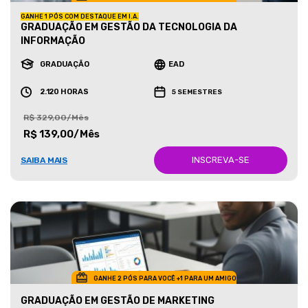
GANHE 1 PÓS COM DESTAQUE EM I.A.
GRADUAÇÃO EM GESTÃO DA TECNOLOGIA DA
INFORMAÇÃO
GRADUAÇÃO
EAD
2.120 HORAS
5 SEMESTRES
R$ 329,00/Mês
R$ 139,00/Mês
INSCREVA-SE
SAIBA MAIS
GANHE 2 PÓS PARA VOCÊ +1 PARA UM AMIGO
GRADUAÇÃO EM GESTÃO DE MARKETING