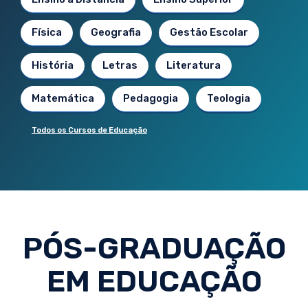
Física
Geografia
Gestão Escolar
História
Letras
Literatura
Matemática
Pedagogia
Teologia
Todos os Cursos de Educação
PÓS-GRADUAÇÃO
EM EDUCAÇÃO