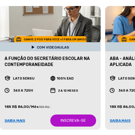
GANHE 2 POS PARA VOCE +1 PARA UM AMIGO
GAN
COM VIDEOAULAS
A FUNÇÃO DO SECRETÁRIO ESCOLAR NA
ABA - ANÁ
CONTEMPORANEIDADE
APLICADA
LATO SENSU
100% EAD
LATO SE
360 A 720H
360 A 72
2 A 12 MESES
18X R$ 86,00/Mês
18X R$ 86,0
18X R$ 387,00/Mês
INSCREVA-SE
SAIBA MAIS
SAIBA MAIS