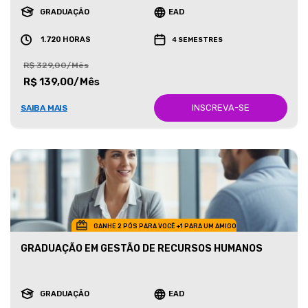
GRADUAÇÃO
EAD
1.720 HORAS
4 SEMESTRES
R$ 329,00/Mês
R$ 139,00/Mês
INSCREVA-SE
SAIBA MAIS
GANHE 2 PÓS PARA VOCÊ +1 PARA UM AMIGO
GRADUAÇÃO EM GESTÃO DE RECURSOS HUMANOS
GRADUAÇÃO
EAD