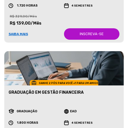
1.720 HORAS
4 SEMESTRES
R$ 329,00/Mês
R$ 139,00/Mês
INSCREVA-SE
SAIBA MAIS
GANHE 2 PÓS PARA VOCÊ +1 PARA UM AMIGO
GRADUAÇÃO EM GESTÃO FINANCEIRA
GRADUAÇÃO
EAD
1.800 HORAS
4 SEMESTRES