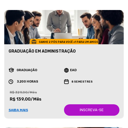
GANHE 2 PÓS PARA VOCÊ +1 PARA UM AMIGO
GRADUAÇÃO EM ADMINISTRAÇÃO
GRADUAÇÃO
EAD
3.200 HORAS
8 SEMESTRES
R$ 329,00/Mês
R$ 139,00/Mês
INSCREVA-SE
SAIBA MAIS