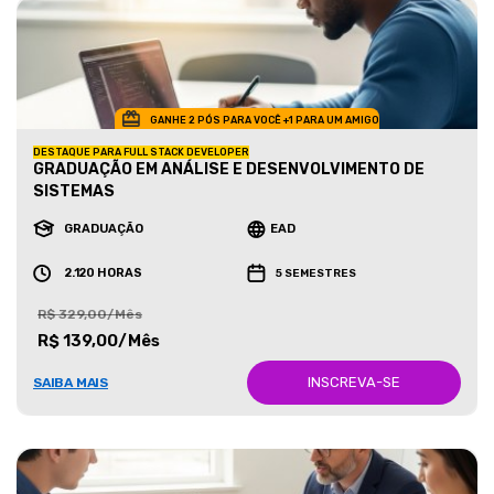
GANHE 2 PÓS PARA VOCÊ +1 PARA UM AMIGO
DESTAQUE PARA FULL STACK DEVELOPER
GRADUAÇÃO EM ANÁLISE E DESENVOLVIMENTO DE
SISTEMAS
GRADUAÇÃO
EAD
2.120 HORAS
5 SEMESTRES
R$ 329,00/Mês
R$ 139,00/Mês
INSCREVA-SE
SAIBA MAIS