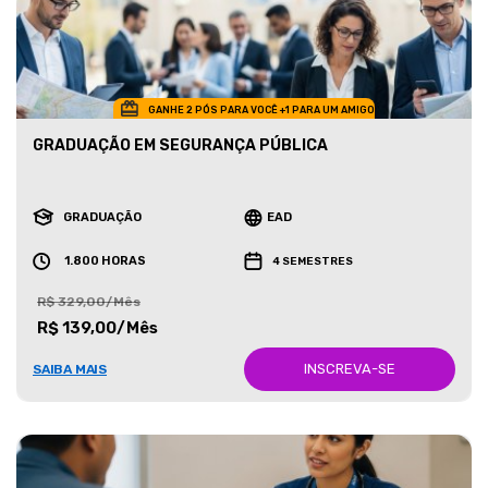
GANHE 2 PÓS PARA VOCÊ +1 PARA UM AMIGO
GRADUAÇÃO EM SEGURANÇA PÚBLICA
GRADUAÇÃO
EAD
1.800 HORAS
4 SEMESTRES
R$ 329,00/Mês
R$ 139,00/Mês
INSCREVA-SE
SAIBA MAIS