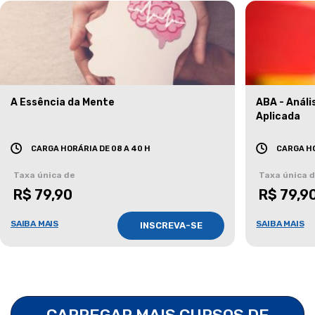
A Essência da Mente
ABA - Anál
Aplicada
CARGA HORÁRIA DE 08 A 40 H
CARGA HO
Taxa única de
Taxa única 
R$ 79,90
R$ 79,9
SAIBA MAIS
SAIBA MAIS
INSCREVA-SE
CARREGAR MAIS CURSOS DE