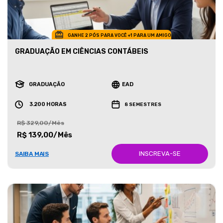
GANHE 2 PÓS PARA VOCÊ +1 PARA UM AMIGO
GRADUAÇÃO EM CIÊNCIAS CONTÁBEIS
GRADUAÇÃO
EAD
3.200 HORAS
8 SEMESTRES
R$ 329,00/Mês
R$ 139,00/Mês
INSCREVA-SE
SAIBA MAIS