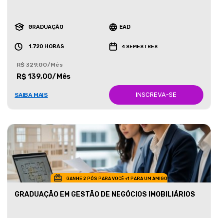
GRADUAÇÃO
EAD
1.720 HORAS
4 SEMESTRES
R$ 329,00/Mês
R$ 139,00/Mês
INSCREVA-SE
SAIBA MAIS
GANHE 2 PÓS PARA VOCÊ +1 PARA UM AMIGO
GRADUAÇÃO EM GESTÃO DE NEGÓCIOS IMOBILIÁRIOS