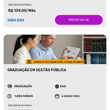
R$ 329,00/Mês
R$ 139,00/Mês
INSCREVA-SE
SAIBA MAIS
GANHE 2 PÓS PARA VOCÊ +1 PARA UM AMIGO
GRADUAÇÃO EM GESTÃO PÚBLICA
GRADUAÇÃO
EAD
1.800 HORAS
4 SEMESTRES
R$ 329,00/Mês