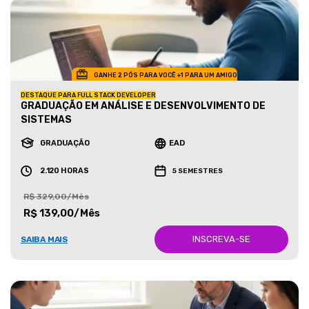
GANHE 2 PÓS PARA VOCÊ +1 PARA UM AMIGO
DESTAQUE PARA FULL STACK DEVELOPER
GRADUAÇÃO EM ANÁLISE E DESENVOLVIMENTO DE
SISTEMAS
GRADUAÇÃO
EAD
2.120 HORAS
5 SEMESTRES
R$ 329,00/Mês
R$ 139,00/Mês
INSCREVA-SE
SAIBA MAIS