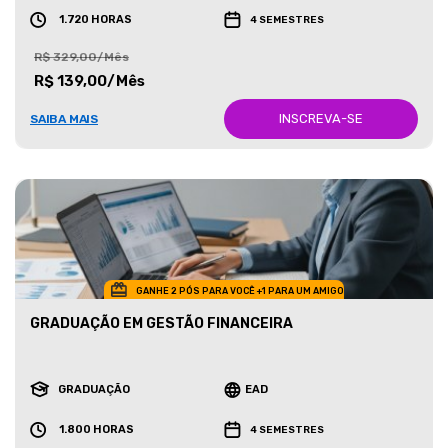
1.720 HORAS
4 SEMESTRES
R$ 329,00/Mês
R$ 139,00/Mês
INSCREVA-SE
SAIBA MAIS
GANHE 2 PÓS PARA VOCÊ +1 PARA UM AMIGO
GRADUAÇÃO EM GESTÃO FINANCEIRA
GRADUAÇÃO
EAD
1.800 HORAS
4 SEMESTRES