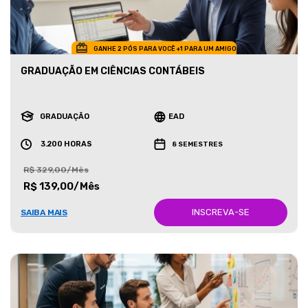
GANHE 2 PÓS PARA VOCÊ +1 PARA UM AMIGO
GRADUAÇÃO EM CIÊNCIAS CONTÁBEIS
GRADUAÇÃO
EAD
3.200 HORAS
8 SEMESTRES
R$ 329,00/Mês
R$ 139,00/Mês
INSCREVA-SE
SAIBA MAIS