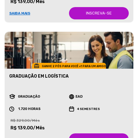
R$ 139,00/Mês
INSCREVA-SE
SAIBA MAIS
GANHE 2 PÓS PARA VOCÊ +1 PARA UM AMIGO
GRADUAÇÃO EM LOGÍSTICA
GRADUAÇÃO
EAD
1.720 HORAS
4 SEMESTRES
R$ 329,00/Mês
R$ 139,00/Mês