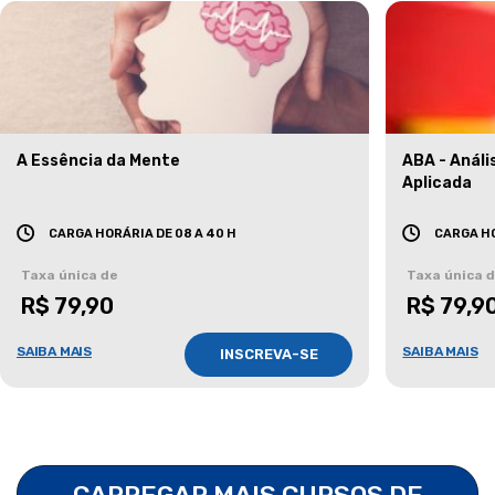
A Essência da Mente
ABA - Anál
Aplicada
CARGA HORÁRIA DE 08 A 40 H
CARGA HO
Taxa única de
Taxa única 
R$ 79,90
R$ 79,9
SAIBA MAIS
SAIBA MAIS
INSCREVA-SE
CARREGAR MAIS CURSOS DE