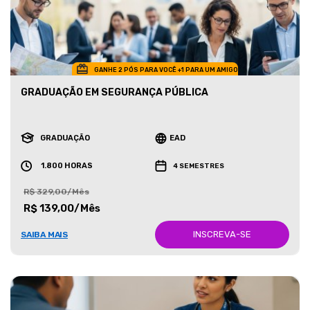
GANHE 2 PÓS PARA VOCÊ +1 PARA UM AMIGO
GRADUAÇÃO EM SEGURANÇA PÚBLICA
GRADUAÇÃO
EAD
1.800 HORAS
4 SEMESTRES
R$ 329,00/Mês
R$ 139,00/Mês
INSCREVA-SE
SAIBA MAIS