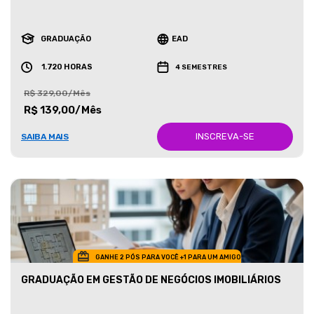
GRADUAÇÃO
EAD
1.720 HORAS
4 SEMESTRES
R$ 329,00/Mês
R$ 139,00/Mês
INSCREVA-SE
SAIBA MAIS
GANHE 2 PÓS PARA VOCÊ +1 PARA UM AMIGO
GRADUAÇÃO EM GESTÃO DE NEGÓCIOS IMOBILIÁRIOS