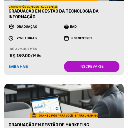
GANHE 1 PÓS COM DESTAQUE EM I.A.
GRADUAÇÃO EM GESTÃO DA TECNOLOGIA DA
INFORMAÇÃO
GRADUAÇÃO
EAD
2.120 HORAS
5 SEMESTRES
R$ 329,00/Mês
R$ 139,00/Mês
INSCREVA-SE
SAIBA MAIS
GANHE 2 PÓS PARA VOCÊ +1 PARA UM AMIGO
GRADUAÇÃO EM GESTÃO DE MARKETING