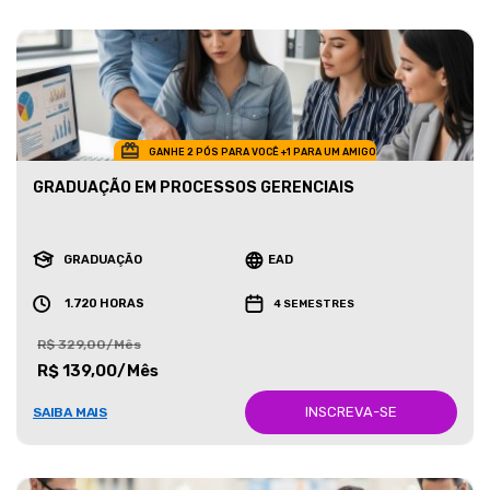
GANHE 2 PÓS PARA VOCÊ +1 PARA UM AMIGO
GRADUAÇÃO EM PROCESSOS GERENCIAIS
GRADUAÇÃO
EAD
1.720 HORAS
4 SEMESTRES
R$ 329,00/Mês
R$ 139,00/Mês
INSCREVA-SE
SAIBA MAIS