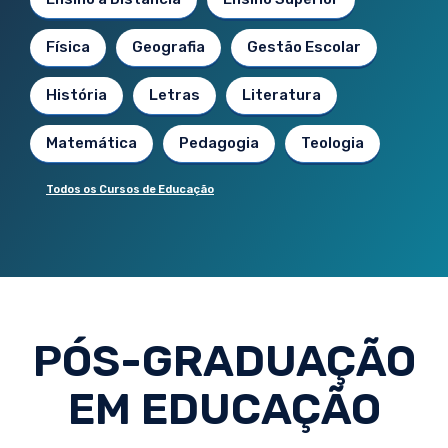
Física
Geografia
Gestão Escolar
História
Letras
Literatura
Matemática
Pedagogia
Teologia
Todos os Cursos de Educação
PÓS-GRADUAÇÃO
EM EDUCAÇÃO