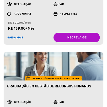
GRADUAÇÃO
EAD
1.720 HORAS
4 SEMESTRES
R$ 329,00/Mês
R$ 139,00/Mês
INSCREVA-SE
SAIBA MAIS
GANHE 2 PÓS PARA VOCÊ +1 PARA UM AMIGO
GRADUAÇÃO EM GESTÃO DE RECURSOS HUMANOS
GRADUAÇÃO
EAD