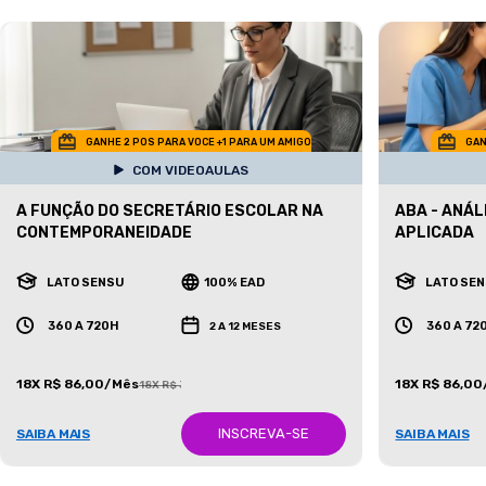
GANHE 2 POS PARA VOCE +1 PARA UM AMIGO
GAN
COM VIDEOAULAS
A FUNÇÃO DO SECRETÁRIO ESCOLAR NA
ABA - ANÁ
CONTEMPORANEIDADE
APLICADA
LATO SENSU
100% EAD
LATO SE
360 A 720H
360 A 72
2 A 12 MESES
18X R$ 86,00/Mês
18X R$ 86,0
18X R$ 387,00/Mês
INSCREVA-SE
SAIBA MAIS
SAIBA MAIS