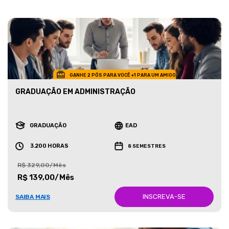
GANHE 2 PÓS PARA VOCÊ +1 PARA UM AMIGO
GRADUAÇÃO EM ADMINISTRAÇÃO
GRADUAÇÃO
EAD
3.200 HORAS
8 SEMESTRES
R$ 329,00/Mês
R$ 139,00/Mês
INSCREVA-SE
SAIBA MAIS